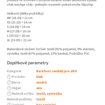
podlaze ve srovnání s bosýma nohama. Riziko uklouznutí a pádu
však existuje vždy - jednejte rozumně i pokud nosíte Slipstop.
Velikosti (délka podrážky):
INF (18-20) = 12 cm
XS (21-23) = 14 cm
S (24-26) = 16 cm
M (27-29) = 18 cm
L (30-32) = 20 cm
XL (33-35) = 22 cm
Materiálové složení: Svršek: textil (91% polyamid, 9% elastan),
výstelka: textil (87% polyamid, 13% bavlna), Podrážka: PVC
Doplňkové parametry
Kategorie
:
Barefoot sandály pro děti
?
Pro koho
:
kluk
?
Barva
:
modrá
?
Vegan
:
ano
?
Materiál svršku
:
textil
,
syntetika
Materiál podšívky
:
textil