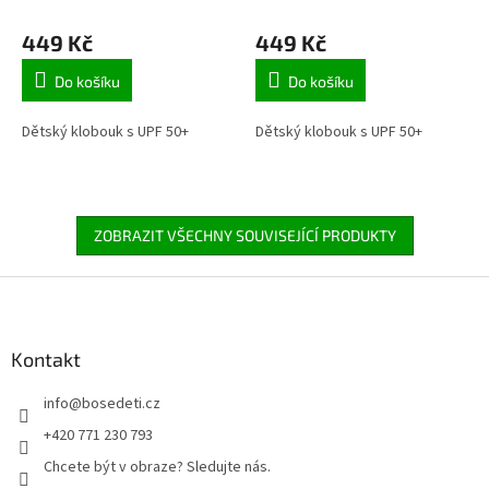
449 Kč
449 Kč
Do košíku
Do košíku
Dětský klobouk s UPF 50+
Dětský klobouk s UPF 50+
ZOBRAZIT VŠECHNY SOUVISEJÍCÍ PRODUKTY
Z
á
p
a
Kontakt
t
info
@
bosedeti.cz
í
+420 771 230 793
Chcete být v obraze? Sledujte nás.