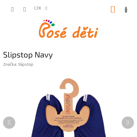
Přejít
NÁKUP
na
CZK
obsah
KOŠÍK
Slipstop Navy
Značka:
Slipstop