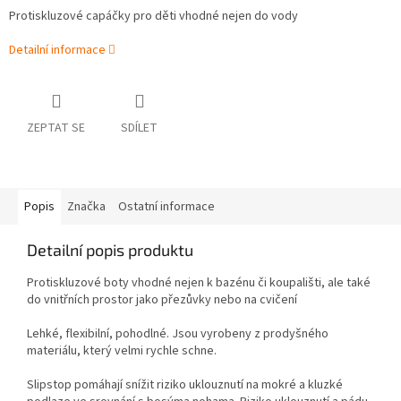
Protiskluzové capáčky pro děti vhodné nejen do vody
Detailní informace
ZEPTAT SE
SDÍLET
Popis
Značka
Ostatní informace
Detailní popis produktu
Protiskluzové boty vhodné nejen k bazénu či koupališti, ale také
do vnitřních prostor jako přezůvky nebo na cvičení
Lehké, flexibilní, pohodlné. Jsou vyrobeny z prodyšného
materiálu, který velmi rychle schne.
Slipstop pomáhají snížit riziko uklouznutí na mokré a kluzké