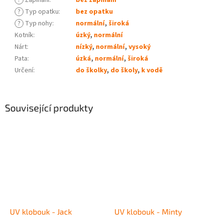
?
Zapínání
:
bez zapínání
?
Typ opatku
:
bez opatku
?
Typ nohy
:
normální
,
široká
Kotník
:
úzký
,
normální
Nárt
:
nízký
,
normální
,
vysoký
Pata
:
úzká
,
normální
,
široká
Určení
:
do školky
,
do školy
,
k vodě
Související produkty
UV klobouk - Jack
UV klobouk - Minty