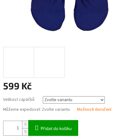
599 Kč
Měrná
Velikost capáčků
cena:
Můžeme expedovat:
Zvolte variantu
Možnosti doručení
Přidat do košíku