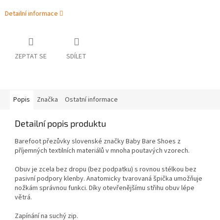
Detailní informace
ZEPTAT SE
SDÍLET
Popis
Značka
Ostatní informace
Detailní popis produktu
Barefoot přezůvky slovenské značky Baby Bare Shoes z
příjemných textilních materiálů v mnoha poutavých vzorech.
Obuv je zcela bez dropu (bez podpatku) s rovnou stélkou bez
pasivní podpory klenby. Anatomicky tvarovaná špička umožňuje
nožkám správnou funkci. Díky otevřenějšímu střihu obuv lépe
větrá.
Zapínání na suchý zip.