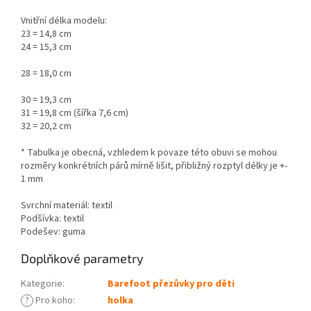
Vnitřní délka modelu:
23 = 14,8 cm
24 = 15,3 cm
28 = 18,0 cm
30 = 19,3 cm
31 = 19,8 cm (šířka 7,6 cm)
32 = 20,2 cm
* Tabulka je obecná, vzhledem k povaze této obuvi se mohou
rozměry konkrétních párů mírně lišit, přibližný rozptyl délky je +-
1 mm
Svrchní materiál: textil
Podšívka: textil
Podešev: guma
Doplňkové parametry
Kategorie
:
Barefoot přezůvky pro děti
?
Pro koho
:
holka