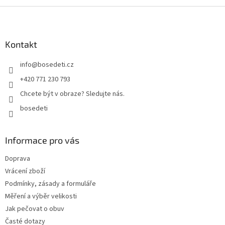
Z
á
p
a
Kontakt
t
info
@
bosedeti.cz
í
+420 771 230 793
Chcete být v obraze? Sledujte nás.
bosedeti
Informace pro vás
Doprava
Vrácení zboží
Podmínky, zásady a formuláře
Měření a výběr velikosti
Jak pečovat o obuv
Časté dotazy