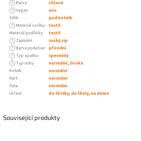
?
Barva
:
růžová
?
Vegan
:
ano
Střih
:
pod kotník
?
Materiál svršku
:
textil
Materiál podšívky
:
textil
?
Zapínání
:
suchý zip
?
Barva podešve
:
přírodní
?
Typ opatku
:
zpevněný
?
Typ nohy
:
normální
,
široká
Kotník
:
normální
Nárt
:
normální
Pata
:
normální
Určení
:
do školky
,
do školy
,
na doma
Související produkty