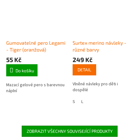
Gumovatelné pero Legami
Surtex merino návleky -
- Tiger (oranžová)
různé barvy
55 Kč
249 Kč
DETAIL
Do košíku
Vlněné návleky pro děti i
Mazací gelové pero s barevnou
dospělé
náplní
S
L
ZOBRAZIT VŠECHNY SOUVISEJÍCÍ PRODUKTY