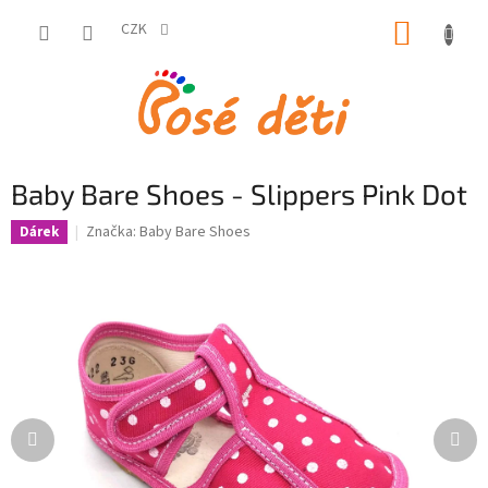
Přejít
NÁKUP
na
CZK
obsah
KOŠÍK
Baby Bare Shoes - Slippers Pink Dot
Značka:
Baby Bare Shoes
Dárek