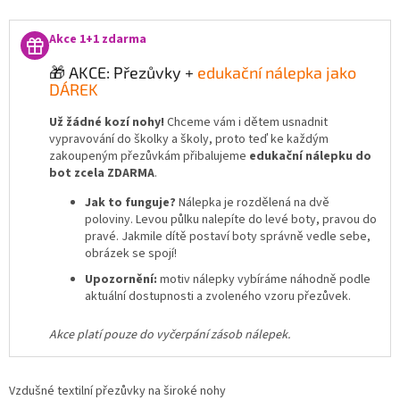
Akce 1+1 zdarma
🎁 AKCE: Přezůvky +
edukační nálepka jako
DÁREK
Už žádné kozí nohy!
Chceme vám i dětem usnadnit
vypravování do školky a školy, proto teď ke každým
zakoupeným přezůvkám přibalujeme
edukační nálepku do
bot zcela ZDARMA
.
Jak to funguje?
Nálepka je rozdělená na dvě
poloviny. Levou půlku nalepíte do levé boty, pravou do
pravé. Jakmile dítě postaví boty správně vedle sebe,
obrázek se spojí!
Upozornění:
motiv nálepky vybíráme náhodně podle
aktuální dostupnosti a zvoleného vzoru přezůvek.
Akce platí pouze do vyčerpání zásob nálepek.
Vzdušné textilní přezůvky na široké nohy