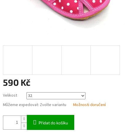
590 Kč
Měrná
Velikost
cena:
Můžeme expedovat:
Zvolte variantu
Možnosti doručení
Přidat do košíku