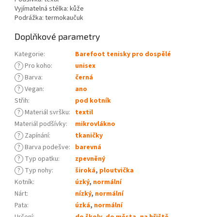
Vyjímatelná stélka: kůže
Podrážka: termokaučuk
Doplňkové parametry
Kategorie
:
Barefoot tenisky pro dospělé
?
Pro koho
:
unisex
?
Barva
:
černá
?
Vegan
:
ano
Střih
:
pod kotník
?
Materiál svršku
:
textil
Materiál podšívky
:
mikrovlákno
?
Zapínání
:
tkaničky
?
Barva podešve
:
barevná
?
Typ opatku
:
zpevněný
?
Typ nohy
:
široká
,
ploutvička
Kotník
:
úzký
,
normální
Nárt
:
nízký
,
normální
Pata
:
úzká
,
normální