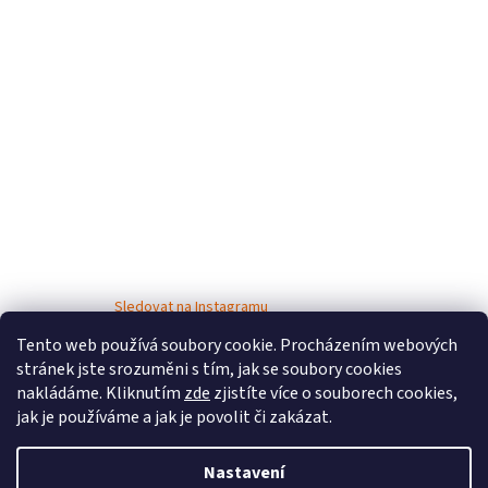
Sledovat na Instagramu
Tento web používá soubory cookie. Procházením webových
stránek jste srozuměni s tím, jak se soubory cookies
nakládáme. Kliknutím
zde
zjistíte více o souborech cookies,
jak je používáme a jak je povolit či zakázat.
Nastavení
Vytvořil Shoptet