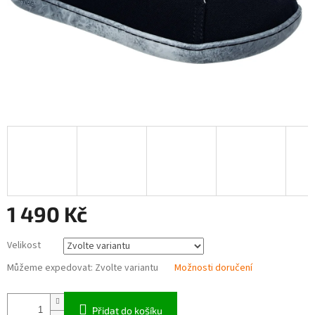
1 490 Kč
Měrná
Velikost
cena:
Můžeme expedovat:
Zvolte variantu
Možnosti doručení
Přidat do košíku