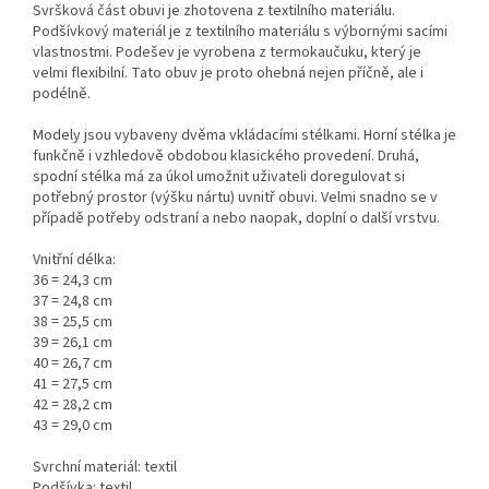
Svršková část obuvi je zhotovena z textilního materiálu.
Podšívkový materiál je z textilního materiálu s výbornými sacími
vlastnostmi. Podešev je vyrobena z termokaučuku, který je
velmi flexibilní. Tato obuv je proto ohebná nejen příčně, ale i
podélně.
Modely jsou vybaveny dvěma vkládacími stélkami. Horní stélka je
funkčně i vzhledově obdobou klasického provedení. Druhá,
spodní stélka má za úkol umožnit uživateli doregulovat si
potřebný prostor (výšku nártu) uvnitř obuvi. Velmi snadno se v
případě potřeby odstraní a nebo naopak, doplní o další vrstvu.
Vnitřní délka:
36 = 24,3 cm
37 = 24,8 cm
38 = 25,5 cm
39 = 26,1 cm
40 = 26,7 cm
41 = 27,5 cm
42 = 28,2 cm
43 = 29,0 cm
Svrchní materiál: textil
Podšívka: textil