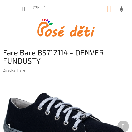
Přejít
NÁKUP
na
CZK
obsah
KOŠÍK
Fare Bare B5712114 - DENVER
FUNDUSTY
Značka:
Fare