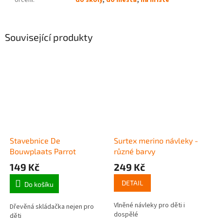
Určení
:
do školy
,
do města
,
na hřiště
Související produkty
Stavebnice De
Surtex merino návleky -
Bouwplaats Parrot
různé barvy
149 Kč
249 Kč
DETAIL
Do košíku
Vlněné návleky pro děti i
Dřevěná skládačka nejen pro
dospělé
děti