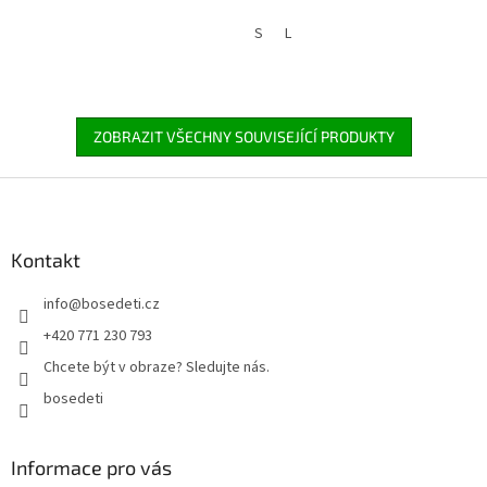
S
L
ZOBRAZIT VŠECHNY SOUVISEJÍCÍ PRODUKTY
Z
á
p
a
Kontakt
t
info
@
bosedeti.cz
í
+420 771 230 793
Chcete být v obraze? Sledujte nás.
bosedeti
Informace pro vás